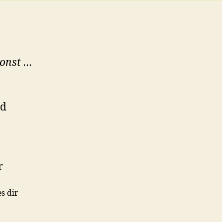
onst …
d
r
s dir