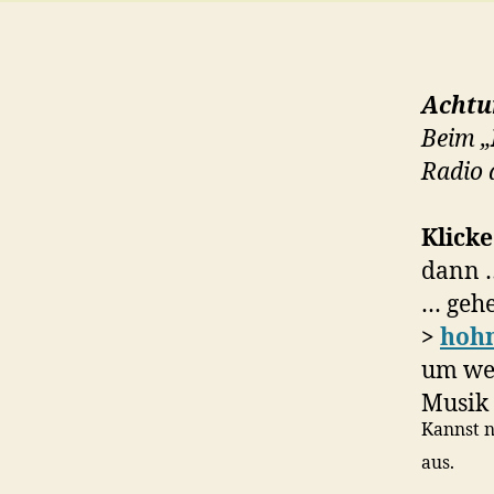
Achtu
Beim „
Radio
Klick
dann 
… gehe
>
hohn
um we
Musik 
Kannst n
aus.