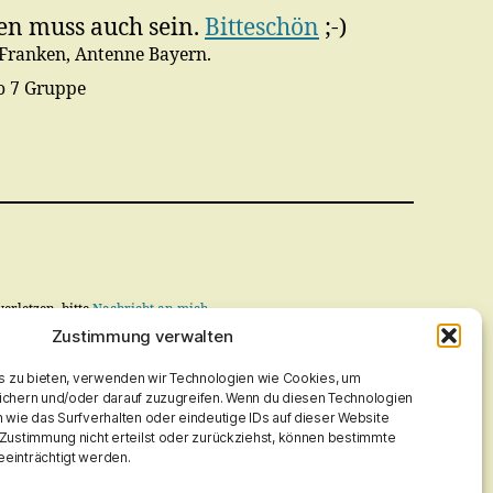
en muss auch sein.
Bitteschön
;-)
Franken, Antenne Bayern.
ro 7 Gruppe
verletzen, bitte
Nachricht an mich
.
Zustimmung verwalten
glich ist, behoben! Keine Rechtsmittel, kostenpfl. Abmahnungen,
is zu bieten, verwenden wir Technologien wie Cookies, um
ichern und/oder darauf zuzugreifen. Wenn du diesen Technologien
gt oder unberechtigt, ich entferne das Beanstandete vorerst.
 wie das Surfverhalten oder eindeutige IDs auf dieser Website
Zustimmung nicht erteilst oder zurückziehst, können bestimmte
einträchtigt werden.