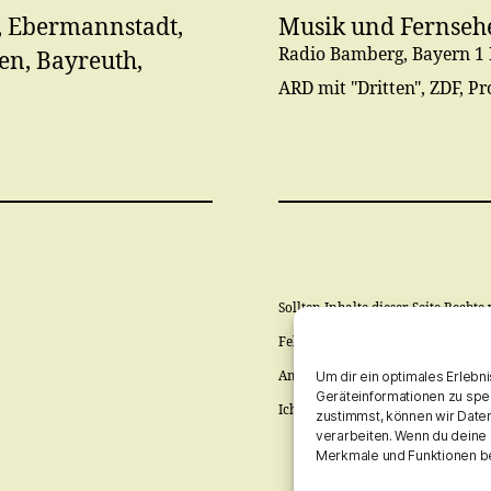
 Ebermannstadt,
Musik und Fernseh
Radio Bamberg, Bayern 1 
en, Bayreuth,
ARD mit "Dritten", ZDF, P
Sollten Inhalte dieser Seite Rechte 
Fehler wird, so schnell wie mir mö
Um dir ein optimales Erlebn
Anwälte, usw. notwendig!
Geräteinformationen zu spe
Ich prüfe, vorab, nicht ob berechti
zustimmst, können wir Daten
verarbeiten. Wenn du deine 
Merkmale und Funktionen be