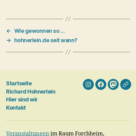
←
Wie gewonnen so …
→
hohnerlein.de seit wann?
Startseite
Instagram
Facebook
Mastodo
Blog
Richard Hohnerlein
Gale
Hier sind wir
…
Kontakt
Veranstaltungen
im Raum Forchheim,