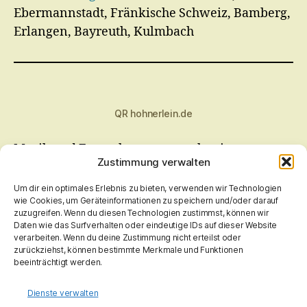
Ebermannstadt, Fränkische Schweiz, Bamberg,
Erlangen, Bayreuth, Kulmbach
QR hohnerlein.de
Musik und Fernsehen muss auch sein.
Zustimmung verwalten
Bitteschön
;-)
Radio Bamberg, Bayern 1 Franken, Antenne Bayern.
Um dir ein optimales Erlebnis zu bieten, verwenden wir Technologien
ARD mit "Dritten", ZDF, Pro 7 Gruppe
wie Cookies, um Geräteinformationen zu speichern und/oder darauf
zuzugreifen. Wenn du diesen Technologien zustimmst, können wir
Daten wie das Surfverhalten oder eindeutige IDs auf dieser Website
verarbeiten. Wenn du deine Zustimmung nicht erteilst oder
zurückziehst, können bestimmte Merkmale und Funktionen
beeinträchtigt werden.
Sollten Inhalte dieser Seite Rechte verletzen, bitte
Nachricht an mich
.
Fehler wird, so schnell wie mir möglich ist, behoben! Keine Rechtsmittel, kostenpfl.
Dienste verwalten
Abmahnungen, Anwälte, usw. notwendig!