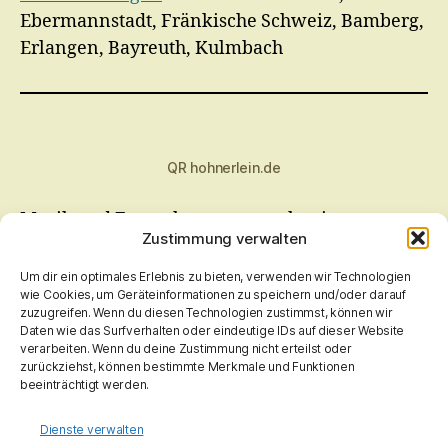
Ebermannstadt, Fränkische Schweiz, Bamberg,
Erlangen, Bayreuth, Kulmbach
QR hohnerlein.de
Musik und Fernsehen muss auch sein.
Zustimmung verwalten
Bitteschön
;-)
Radio Bamberg, Bayern 1 Franken, Antenne Bayern.
Um dir ein optimales Erlebnis zu bieten, verwenden wir Technologien
ARD mit "Dritten", ZDF, Pro 7 Gruppe
wie Cookies, um Geräteinformationen zu speichern und/oder darauf
zuzugreifen. Wenn du diesen Technologien zustimmst, können wir
Daten wie das Surfverhalten oder eindeutige IDs auf dieser Website
verarbeiten. Wenn du deine Zustimmung nicht erteilst oder
zurückziehst, können bestimmte Merkmale und Funktionen
beeinträchtigt werden.
Sollten Inhalte dieser Seite Rechte verletzen, bitte
Nachricht an mich
.
Fehler wird, so schnell wie mir möglich ist, behoben! Keine Rechtsmittel, kostenpfl.
Dienste verwalten
Abmahnungen, Anwälte, usw. notwendig!