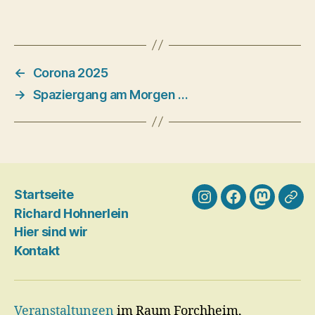
←
Corona 2025
→
Spaziergang am Morgen …
Startseite
Instagram
Facebook
Mastodo
Blog
Richard Hohnerlein
Gale
Hier sind wir
…
Kontakt
Veranstaltungen
im Raum Forchheim,