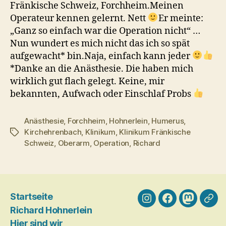
Fränkische Schweiz, Forchheim.Meinen
Operateur kennen gelernt. Nett
Er meinte:
„Ganz so einfach war die Operation nicht“ …
Nun wundert es mich nicht das ich so spät
aufgewacht* bin.Naja, einfach kann jeder
*Danke an die Anästhesie. Die haben mich
wirklich gut flach gelegt. Keine, mir
bekannten, Aufwach oder Einschlaf Probs
Anästhesie
,
Forchheim
,
Hohnerlein
,
Humerus
,
Kirchehrenbach
,
Klinikum
,
Klinikum Fränkische
Schlagwörter
Schweiz
,
Oberarm
,
Operation
,
Richard
Startseite
Instagram
Facebook
Mastodo
Blog
Richard Hohnerlein
Gale
Hier sind wir