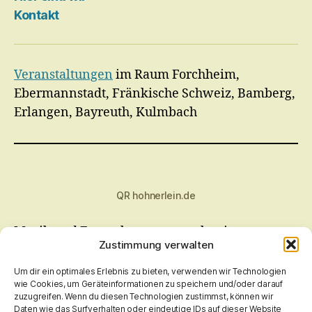
…
Kontakt
Veranstaltungen
im Raum Forchheim,
Ebermannstadt, Fränkische Schweiz, Bamberg,
Erlangen, Bayreuth, Kulmbach
QR hohnerlein.de
Musik und Fernsehen muss auch sein.
Zustimmung verwalten
Bitteschön
;-)
Radio Bamberg, Bayern 1 Franken, Antenne Bayern.
Um dir ein optimales Erlebnis zu bieten, verwenden wir Technologien
ARD mit "Dritten", ZDF, Pro 7 Gruppe
wie Cookies, um Geräteinformationen zu speichern und/oder darauf
zuzugreifen. Wenn du diesen Technologien zustimmst, können wir
Daten wie das Surfverhalten oder eindeutige IDs auf dieser Website