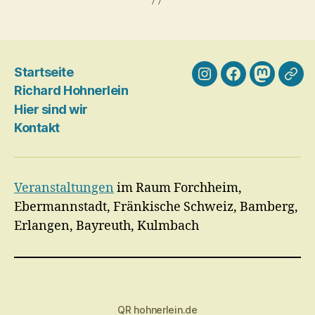
Startseite
Instagram
Facebook
Mastodo
Blog
Richard Hohnerlein
Gale
Hier sind wir
…
Kontakt
Veranstaltungen
im Raum Forchheim,
Ebermannstadt, Fränkische Schweiz, Bamberg,
Erlangen, Bayreuth, Kulmbach
QR hohnerlein.de