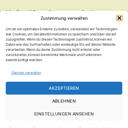
Musik und Fernsehen muss auch sein.
Zustimmung verwalten
Bitteschön
;-)
Radio Bamberg, Bayern 1 Franken, Antenne Bayern.
Um dir ein optimales Erlebnis zu bieten, verwenden wir Technologien
ARD mit "Dritten", ZDF, Pro 7 Gruppe
wie Cookies, um Geräteinformationen zu speichern und/oder darauf
zuzugreifen. Wenn du diesen Technologien zustimmst, können wir
Daten wie das Surfverhalten oder eindeutige IDs auf dieser Website
verarbeiten. Wenn du deine Zustimmung nicht erteilst oder
zurückziehst, können bestimmte Merkmale und Funktionen
beeinträchtigt werden.
Sollten Inhalte dieser Seite Rechte verletzen, bitte
Nachricht an mich
.
Fehler wird, so schnell wie mir möglich ist, behoben! Keine Rechtsmittel, kostenpfl.
Dienste verwalten
Abmahnungen, Anwälte, usw. notwendig!
Ich prüfe, vorab, nicht ob berechtigt oder unberechtigt, ich entferne das
AKZEPTIEREN
Beanstandete vorerst.
ABLEHNEN
EINSTELLUNGEN ANSEHEN
© 2026
hohnerlein.de
Nach oben
↑