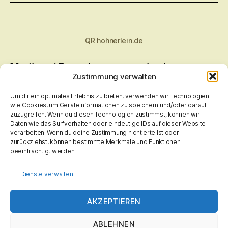
QR hohnerlein.de
Musik und Fernsehen muss auch sein.
Zustimmung verwalten
Bitteschön
;-)
Radio Bamberg, Bayern 1 Franken, Antenne Bayern.
Um dir ein optimales Erlebnis zu bieten, verwenden wir Technologien
ARD mit "Dritten", ZDF, Pro 7 Gruppe
wie Cookies, um Geräteinformationen zu speichern und/oder darauf
zuzugreifen. Wenn du diesen Technologien zustimmst, können wir
Daten wie das Surfverhalten oder eindeutige IDs auf dieser Website
verarbeiten. Wenn du deine Zustimmung nicht erteilst oder
zurückziehst, können bestimmte Merkmale und Funktionen
beeinträchtigt werden.
Sollten Inhalte dieser Seite Rechte verletzen, bitte
Nachricht an mich
.
Fehler wird, so schnell wie mir möglich ist, behoben! Keine Rechtsmittel, kostenpfl.
Dienste verwalten
Abmahnungen, Anwälte, usw. notwendig!
Ich prüfe, vorab, nicht ob berechtigt oder unberechtigt, ich entferne das
AKZEPTIEREN
Beanstandete vorerst.
ABLEHNEN