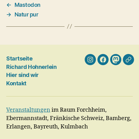
←
Mastodon
→
Natur pur
Startseite
Instagram
Facebook
Mastodo
Blog
Richard Hohnerlein
Gale
Hier sind wir
…
Kontakt
Veranstaltungen
im Raum Forchheim,
Ebermannstadt, Fränkische Schweiz, Bamberg,
Erlangen, Bayreuth, Kulmbach